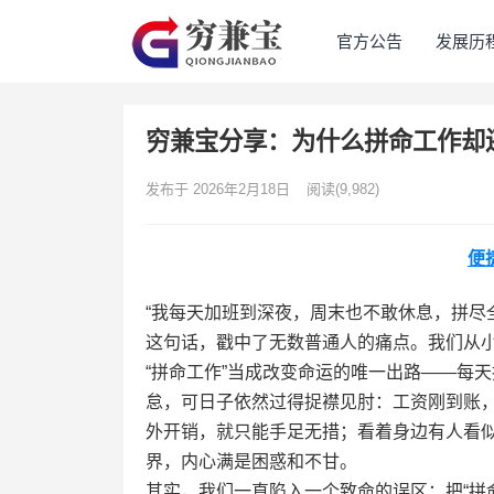
官方公告
发展历
穷兼宝分享：为什么拼命工作却还
发布于 2026年2月18日
阅读
(9,982)
便
“我每天加班到深夜，周末也不敢休息，拼尽
这句话，戳中了无数普通人的痛点。我们从小
“拼命工作”当成改变命运的唯一出路——每
怠，可日子依然过得捉襟见肘：工资刚到账
外开销，就只能手足无措；看着身边有人看似
界，内心满是困惑和不甘。
其实，我们一直陷入一个致命的误区：把“拼