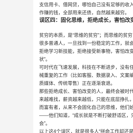
支信用卡、借网贷，哪怕自己没有足够的收
作赚的钱，全部用来还债，自然越来越穷。
误区四：固化思维，拒绝成长，害怕改
贫穷的本质，是“思维的贫穷”；而思维的贫穷
很多普通人，一旦找到一份稳定的工作，就会
拒绝学习新技能，拒绝接受新事物，害怕改变
状”。
可时代在飞速发展，科技在不断进步，没有任
械重复的工作（比如客服、数据录入、文案编
质媒体、传统零售）正在逐渐衰退。
那些拒绝成长、害怕改变的人，最终会被时
来越难找，薪资越来越低，只能在底层挣扎
而富有者，从来不会固化自己的思维，他们
——他们知道，“成长就是不断打破舒适区，
会”。
以上这4个误区，就是很多人“拼命工作却还