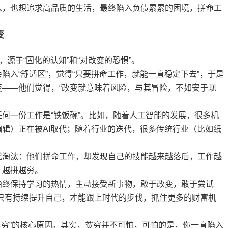
入，也想追求高品质的生活，最终陷入负债累累的困境，拼命工
变
，源于“固化的认知”和“对改变的恐惧”。
陷入“舒适区”，觉得“只要拼命工作，就能一直稳定下去”，于是
——他们觉得，“改变就意味着风险，与其冒险，不如安于现
何一份工作是“铁饭碗”。比如，随着人工智能的发展，很多机
辑）正在被AI取代；随着行业的迭代，很多传统行业（比如纸
代淘汰：他们拼命工作，却发现自己的技能越来越落后，工作越
，越拼越穷。
始终保持学习的热情，主动接受新事物，敢于改变，敢于尝试
只有持续提升自己，才能跟上时代的步伐，抓住更多的财富机
是穷”的核心原因。其实，贫穷并不可怕，可怕的是，你一直陷入