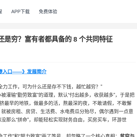
程
APP下载
免费体验
是穷？富有者都具备的 8 个共同特征
捷入口——》发展简介
全力工作，可为什么还是存不下钱，越忙越穷？”
被灌输“勤劳致富”的道理，默认“付出越多，收获越多”，于是把
天挤最早的地铁，做最多的活，熬最深的夜，不敢请假，不敢懈
，就被房租、房贷、生活费、水电费瓜分殆尽，偶尔遇到一点意
没那么“拼命”，却能轻松实现财务自由，买房买车，环游世
命工作”和“努力致富”画了等号，却忽略了一个核心真相：
贫穷与