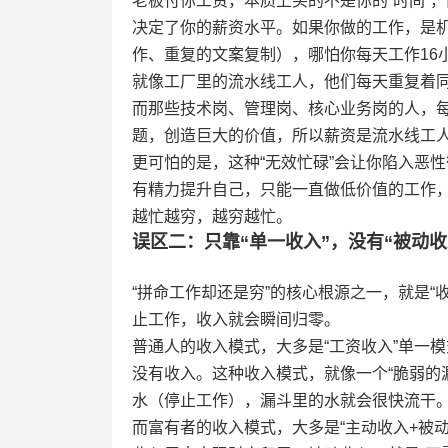
老板付你工资，本质上买的不是你的“时间”
决定了你的薪资水平。如果你做的工作，是
作、重复的文案复制），哪怕你每天工作16
就像工厂里的流水线工人，他们每天重复着
而那些技术岗、管理岗、核心业务岗的人，
题，创造巨大的价值，所以薪资是流水线工
更可怕的是，这种“无效忙碌”会让你陷入恶
有精力提升自己，只能一直做低价值的工作
越忙越穷，越穷越忙。
误区二：只靠“单一收入”，没有“被动收
“拼命工作却还是穷”的核心根源之一，就是“
止工作，收入就会瞬间归零。
普通人的收入模式，大多是“工资收入”单一
没有收入。这种收入模式，就像一个“脆弱的
水（停止工作），漏斗里的水就会很快流干
而富有者的收入模式，大多是“主动收入+被