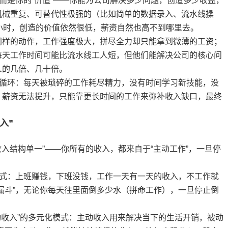
，而是你的“价值”——你能为公司解决多少问题，创造多少收益，
机械重复、可替代性极强的（比如简单的数据录入、流水线操
小时，创造的价值依然很低，薪资自然也高不到哪里去。
同样的动作，工作强度极大，拼尽全力却只能拿到微薄的工资；
每天工作时间可能比流水线工人短，但他们能解决公司的核心问
人的几倍、几十倍。
性循环：每天被琐碎的工作耗尽精力，没有时间学习新技能，没
，薪资无法提升，只能靠更长时间的工作来弥补收入缺口，最终
入”
收入结构单一”——你所有的收入，都来自于“主动工作”，一旦停
模式：上班赚钱，下班没钱，工作一天有一天的收入，不工作就
漏斗”，无论你每天往里面倒多少水（拼命工作），一旦停止倒
。
动收入”的多元化模式：主动收入用来解决当下的生活开销，被动