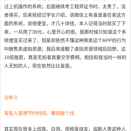
过上机操作的系统；后面继续考工程师证书时，太贵了，没
舍得买，后来就经过学长介绍，说微信上有谁谁谁在卖这方
面的系统，说很便宜，才几十块钱，本人记得当时就买了下
来，一共用了39元，心里开心的很。我那时候只知道这个系
统便宜买过来了，但是却依然不懂这种倒卖这个APP的行为
叫做售卖虚拟资源；我后来接触了虚拟资源领域后回想，这
10倍差距，真是无知者真要交学费啊。相信和我当时一样的
人无知的人，现在依然比比皆是。
分析②
有些人是想节约时间，懒得挨个找
其实现在很多上班族、白领、视频发烧友、追剧人等这种人