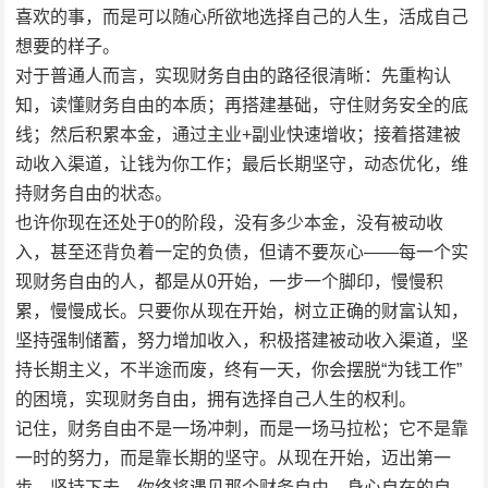
喜欢的事，而是可以随心所欲地选择自己的人生，活成自己
想要的样子。
对于普通人而言，实现财务自由的路径很清晰：先重构认
知，读懂财务自由的本质；再搭建基础，守住财务安全的底
线；然后积累本金，通过主业+副业快速增收；接着搭建被
动收入渠道，让钱为你工作；最后长期坚守，动态优化，维
持财务自由的状态。
也许你现在还处于0的阶段，没有多少本金，没有被动收
入，甚至还背负着一定的负债，但请不要灰心——每一个实
现财务自由的人，都是从0开始，一步一个脚印，慢慢积
累，慢慢成长。只要你从现在开始，树立正确的财富认知，
坚持强制储蓄，努力增加收入，积极搭建被动收入渠道，坚
持长期主义，不半途而废，终有一天，你会摆脱“为钱工作”
的困境，实现财务自由，拥有选择自己人生的权利。
记住，财务自由不是一场冲刺，而是一场马拉松；它不是靠
一时的努力，而是靠长期的坚守。从现在开始，迈出第一
步，坚持下去，你终将遇见那个财务自由、身心自在的自