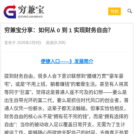
导航
穷兼宝分享：如何从 0 到 1 实现财务自由？
发布于 2026年2月9日
阅读
(9,208)
便捷入口——》发展简介
提到财务自由，很多人会下意识联想到“腰缠万贯”“豪车豪
宅”，或是“不用上班、躺着赚钱”的奢靡生活。甚至有人将其
等同于“巨富”，觉得这是普通人遥不可及的幻想——要么是
出生自带光环的富二代，要么是抓住时代风口的创业者，普
通人仅凭一份薪水，这辈子都无法触碰。但事实恰恰相反，
财务自由的核心从不是“拥有花不完的钱”，而是“拥有选择的
自由”：当你的被动收入足以覆盖日常开支，无需为了生计
被迫工作，能够随心所欲地支配自己的时间，去做真正热爱