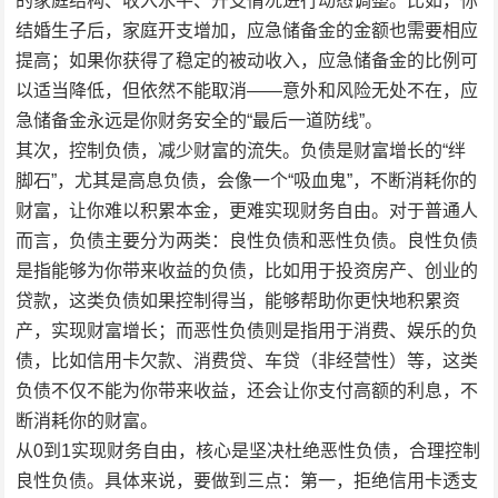
的家庭结构、收入水平、开支情况进行动态调整。比如，你
结婚生子后，家庭开支增加，应急储备金的金额也需要相应
提高；如果你获得了稳定的被动收入，应急储备金的比例可
以适当降低，但依然不能取消——意外和风险无处不在，应
急储备金永远是你财务安全的“最后一道防线”。
其次，控制负债，减少财富的流失。负债是财富增长的“绊
脚石”，尤其是高息负债，会像一个“吸血鬼”，不断消耗你的
财富，让你难以积累本金，更难实现财务自由。对于普通人
而言，负债主要分为两类：良性负债和恶性负债。良性负债
是指能够为你带来收益的负债，比如用于投资房产、创业的
贷款，这类负债如果控制得当，能够帮助你更快地积累资
产，实现财富增长；而恶性负债则是指用于消费、娱乐的负
债，比如信用卡欠款、消费贷、车贷（非经营性）等，这类
负债不仅不能为你带来收益，还会让你支付高额的利息，不
断消耗你的财富。
从0到1实现财务自由，核心是坚决杜绝恶性负债，合理控制
良性负债。具体来说，要做到三点：第一，拒绝信用卡透支