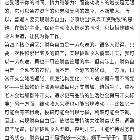
它受限于你的时间、精力和能力；而被动收入的增长是无限
的，它可以通过资产的积累和复利的效应，不断放大。所
以，普通人要实现财务自由，必须跳出“只靠工资赚钱”的思
维，在做好主业、保证主动收入稳定的同时，积极搭建被动
收入渠道，让钱为你工作。
第四个核心误区：财务自由是一劳永逸的。很多人觉得，只
要一次性积累足够多的资产，实现被动收入覆盖开支，就可
以一劳永逸，再也不用管财富管理的事。但实际上，财务自
由是一个动态的过程，而不是一个静态的终点。一方面，日
常开支会随着通胀、家庭结构变化、个人追求提升而不断变
化——比如物价上涨会导致每月开支增加，结婚生子、赡养
老人会增加额外开支，追求更高品质的生活也会提高开支标
准；另一方面，被动收入来源也可能出现波动——比如房产
可能会有空租期，投资可能会出现亏损，利率可能会下调。
因此，实现财务自由后，依然需要持续关注财富状况，调整
资产配置，优化被动收入渠道，控制开支，才能维持财务自
由的状态。财务自由不是“赚够一次钱，躺平一辈子”，而是