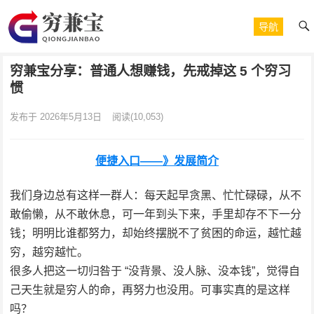
导航
穷兼宝分享：普通人想赚钱，先戒掉这 5 个穷习
惯
发布于 2026年5月13日
阅读
(10,053)
便捷入口——》发展简介
我们身边总有这样一群人：每天起早贪黑、忙忙碌碌，从不
敢偷懒，从不敢休息，可一年到头下来，手里却存不下一分
钱；明明比谁都努力，却始终摆脱不了贫困的命运，越忙越
穷，越穷越忙。
很多人把这一切归咎于 “没背景、没人脉、没本钱”，觉得自
己天生就是穷人的命，再努力也没用。可事实真的是这样
吗？