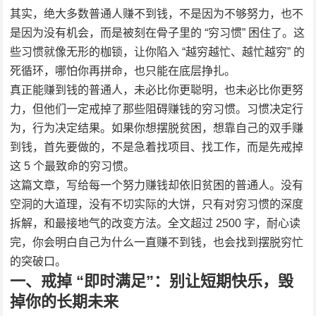
其实，绝大多数普通人赚不到钱，不是因为不够努力，也不
是因为没有机会，而是被刻在骨子里的 “穷习惯” 困住了。这
些习惯就像无形的枷锁，让你陷入 “越穷越忙、越忙越穷” 的
死循环，哪怕你再拼命，也只能在底层挣扎。
真正能赚到钱的普通人，未必比你更聪明，也未必比你更努
力，但他们一定戒掉了那些阻碍赚钱的穷习惯。习惯决定行
为，行为决定结果。如果你想摆脱贫困，想靠自己的双手赚
到钱，首先要做的，不是急着找项目、找工作，而是先戒掉
这 5 个最致命的穷习惯。
这篇文章，写给每一个努力赚钱却依旧贫困的普通人。没有
空洞的大道理，没有不切实际的大饼，只有对穷习惯的深度
拆解，和最接地气的改变方法。全文超过 2500 字，耐心读
完，你会明白自己为什么一直赚不到钱，也会找到摆脱穷忙
的突破口。
一、戒掉 “即时满足”：别让短期快乐，毁
掉你的长期未来