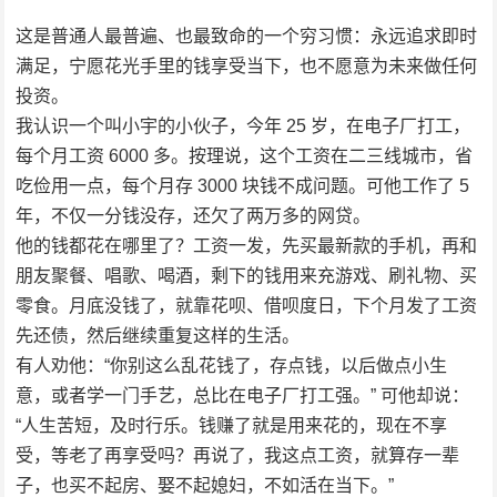
这是普通人最普遍、也最致命的一个穷习惯：永远追求即时
满足，宁愿花光手里的钱享受当下，也不愿意为未来做任何
投资。
我认识一个叫小宇的小伙子，今年 25 岁，在电子厂打工，
每个月工资 6000 多。按理说，这个工资在二三线城市，省
吃俭用一点，每个月存 3000 块钱不成问题。可他工作了 5
年，不仅一分钱没存，还欠了两万多的网贷。
他的钱都花在哪里了？工资一发，先买最新款的手机，再和
朋友聚餐、唱歌、喝酒，剩下的钱用来充游戏、刷礼物、买
零食。月底没钱了，就靠花呗、借呗度日，下个月发了工资
先还债，然后继续重复这样的生活。
有人劝他：“你别这么乱花钱了，存点钱，以后做点小生
意，或者学一门手艺，总比在电子厂打工强。” 可他却说：
“人生苦短，及时行乐。钱赚了就是用来花的，现在不享
受，等老了再享受吗？再说了，我这点工资，就算存一辈
子，也买不起房、娶不起媳妇，不如活在当下。”