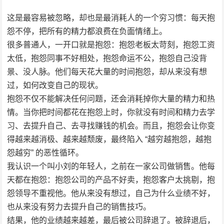
这是最容易被忽略，却也是最消耗人的一个穷习惯：每天抱
怨不停，把所有的精力都浪费在负面情绪上。
很多普通人，一开口就是抱怨：抱怨老板太苛刻，抱怨工资
太低，抱怨同事不好相处，抱怨命运不公，抱怨自己没背
景、没人脉。他们每天花大量的时间抱怨，却从来没有想
过，如何改变自己的现状。
抱怨不仅不能解决任何问题，还会消耗掉你大量的精力和热
情。当你把时间都花在抱怨上时，你就没有时间和精力去学
习、去提升自己、去寻找赚钱的机会。而且，抱怨会让你变
得越来越消极、越来越颓废，最终陷入 “越穷越抱怨，越抱
怨越穷” 的恶性循环。
我认识一个叫小刘的年轻人，之前在一家公司做销售。他每
天都在抱怨：抱怨公司的产品不好卖，抱怨客户太挑剔，抱
怨领导不重视他。他从来没有想过，自己为什么业绩不好，
也从来没有努力去提升自己的销售技巧。
结果，他的业绩越来越差，最后被公司辞退了。被辞退后，