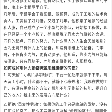
懂的地方就主动请教。他省吃俭用，买了很多建筑相关的书
籍，晚上在出租屋里自学。
几年后，李哥学会了看图纸、做预算，成为了工地的技术负
责人，工资翻了好几倍。又过了几年，他积累了足够的经验
和人脉，自己成立了一个小型的装修队，开始接工程做，现
在已经是一个小老板了，彻底摆脱了靠卖力气赚钱的命运。
同样的起点，同样的努力，为什么两人的人生会天差地别？
因为王哥只有体力上的勤奋，却没有思维上的勤奋；而李
哥，不仅肯卖力气，更肯动脑子。他知道，靠卖力气只能解
决温饱，只有靠脑子，才能真正赚到钱，实现翻身。
如何戒掉用体力勤奋掩盖思维懒惰的习惯？
每天留 1 小时 “思考时间”：不要一忙起来就停不下来，每
天留 1 小时，什么都不干，就静下心来思考：我现在做的工
作，有没有更高效的方法？我能不能学到新的技能，提升自
己的收入？我未来的发展方向是什么？
拒绝 “重复性劳动”：如果你的工作只是简单的重复，没有
任何成长空间，那么不要沉迷于这种 “虚假的努力”。利用业